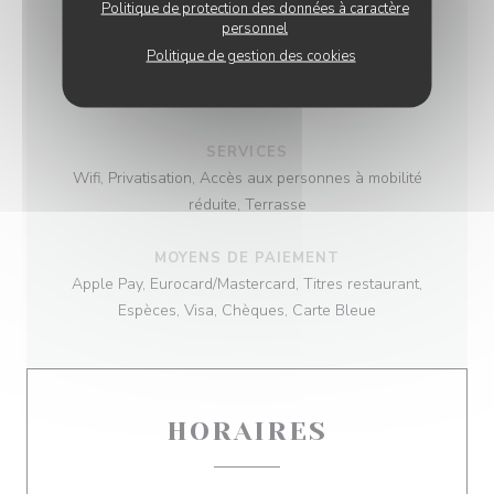
Politique de protection des données à caractère
Produits frais, Fait maison
personnel
Politique de gestion des cookies
TYPE DE RESTAURANT
Auberge
SERVICES
Wifi, Privatisation, Accès aux personnes à mobilité
réduite, Terrasse
MOYENS DE PAIEMENT
Apple Pay, Eurocard/Mastercard, Titres restaurant,
Espèces, Visa, Chèques, Carte Bleue
HORAIRES