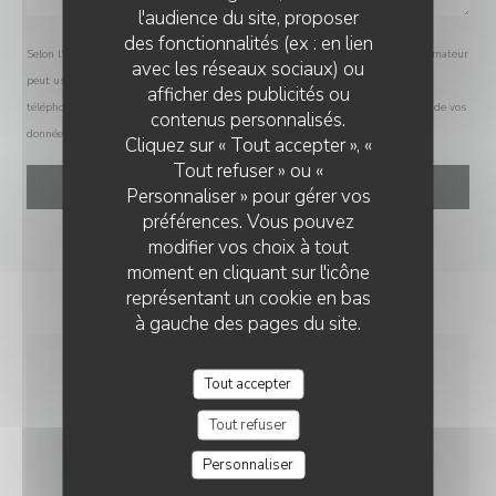
l'audience du site, proposer
des fonctionnalités (ex : en lien
Selon l'article L.223-2 du code de la consommation, il est rappelé que le consommateur
avec les réseaux sociaux) ou
peut user de son droit à s'inscrire sur la liste d'opposition au démarchage
afficher des publicités ou
téléphonique Bloctel :
bloctel.gouv.fr
. Pour plus d'informations sur le traitement de vos
contenus personnalisés.
données, consultez notre
politique de confidentialité
.
Cliquez sur « Tout accepter », «
Tout refuser » ou «
Personnaliser » pour gérer vos
préférences. Vous pouvez
modifier vos choix à tout
moment en cliquant sur l'icône
représentant un cookie en bas
à gauche des pages du site.
Tout accepter
INFOS PRATIQUES
Tout refuser
CUISINE
Personnaliser
Grill, Pizza au feu de bois, Cuisine Traditionnelle,