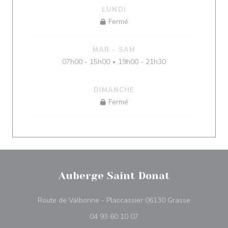
LUNDI
Fermé
MAR
-
SAM
07h00 - 15h00
19h00 - 21h30
•
DIMANCHE
Fermé
Auberge Saint Donat
((ouvre une
Route de Valbonne - Plascassier 06130 Grasse
04 93 60 10 07