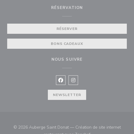
RÉSERVATION
RÉSERVER
BONS CADEAUX
NOUS SUIVRE
Facebook ((ouvre une nouvelle fenê
Instagram ((ouvre une nouvell
NEWSLETTER
© 2026 Auberge Saint Donat — Création de site internet