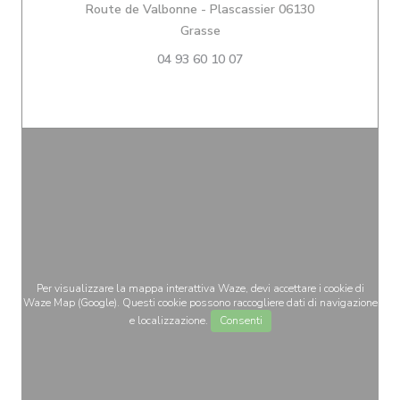
Route de Valbonne - Plascassier 06130
((apre una nuova finestra))
Grasse
04 93 60 10 07
Per visualizzare la mappa interattiva Waze, devi accettare i cookie di
Waze Map (Google). Questi cookie possono raccogliere dati di navigazione
e localizzazione.
Consenti