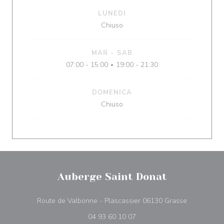
LUNEDI
Chiuso
MAR
-
SAB
07:00 - 15:00
19:00 - 21:30
•
DOMENICA
Chiuso
Auberge Saint Donat
((apre una n
Route de Valbonne - Plascassier 06130 Grasse
04 93 60 10 07