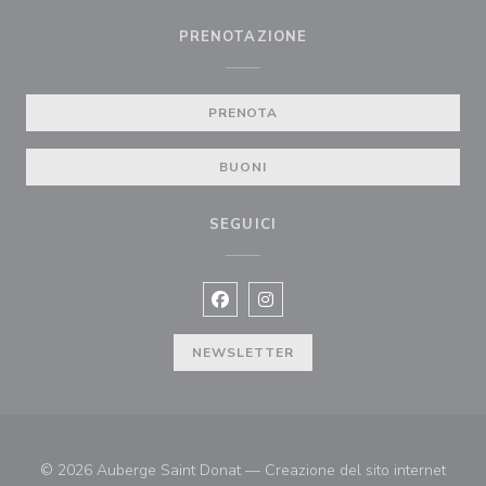
PRENOTAZIONE
PRENOTA
BUONI
SEGUICI
Facebook ((apre una nuova finestra)
Instagram ((apre una nuova fi
NEWSLETTER
© 2026 Auberge Saint Donat — Creazione del sito internet