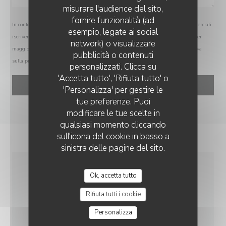
misurare l'audience del sito,
fornire funzionalità (ad
In conformità al Codice del Consumo, hai il diritto di opporti alle chiamate commerciali
esempio, legate ai social
iscrivendoti al Registro Pubblico delle Opposizioni:
registrodelleopposizioni.it
. Per
network) o visualizzare
maggiori informazioni sul trattamento dei tuoi dati, consulta la nostra
informativa
pubblicità o contenuti
sulla privacy
.
personalizzati. Clicca su
'Accetta tutto', 'Rifiuta tutto' o
'Personalizza' per gestire le
tue preferenze. Puoi
modificare le tue scelte in
qualsiasi momento cliccando
sull'icona del cookie in basso a
sinistra delle pagine del sito.
Ok, accetta tutto
INFORMAZIONI
PRATICHE
Rifiuta tutti i cookie
Personalizza