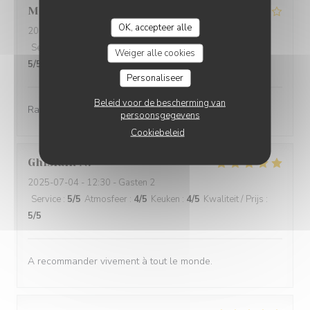
Michaela
M
OK, accepteer alle
2025-07-04
- 13:00 - Gasten 4
Service
:
4
/5
Atmosfeer
:
3
/5
Keuken
:
4
/5
Kwaliteit / Prijs
:
Weiger alle cookies
5
/5
Personaliseer
Beleid voor de bescherming van
Rapport qualité prix imbattable
persoonsgegevens
Cookiebeleid
Ghislain
N
2025-07-04
- 12:30 - Gasten 2
Service
:
5
/5
Atmosfeer
:
4
/5
Keuken
:
4
/5
Kwaliteit / Prijs
:
5
/5
A recommander vivement à tout le monde.