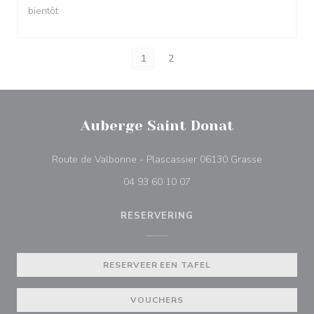
bientôt
1
2
Auberge Saint Donat
((opent in 
Route de Valbonne - Plascassier 06130 Grasse
04 93 60 10 07
RESERVERING
RESERVEER EEN TAFEL
VOUCHERS