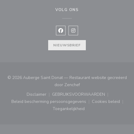
VOLG ONS
Facebook ((opent in een nieuw vens
Instagram ((opent in een nieu
NIEUWSBRIEF
© 2026 Auberge Saint Donat — Restaurant website gecreëerd
((opent in een nieuw venster
door
Zenchef
Disclaimer
GEBRUIKSVOORWAARDEN
((opent in een nieuw venster))
((opent in een nieuw venster
Beleid bescherming persoonsgegevens
Cookies beleid
((opent in een nieuw venster))
((opent in ee
Toegankelijkheid
((opent in een nieuw venster))