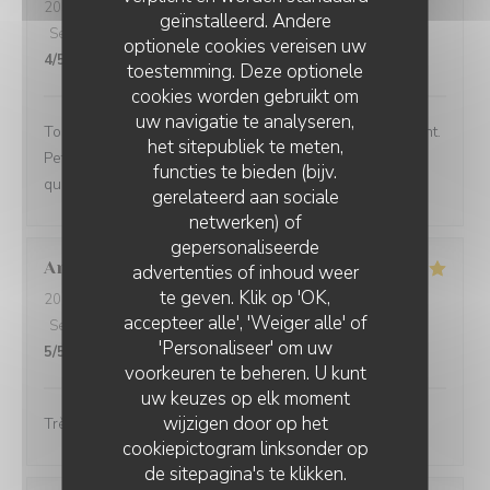
2025-07-11
- 19:30 - Gasten 4
geïnstalleerd. Andere
Service
:
5
/5
Atmosfeer
:
4
/5
Keuken
:
4
/5
Kwaliteit / Prijs
:
optionele cookies vereisen uw
4
/5
toestemming. Deze optionele
cookies worden gebruikt om
uw navigatie te analyseren,
Toujours un réel plaisir à manger dans cet établissement.
het sitepubliek te meten,
Petit bémol, Les pizzas nous ont moins emballées
functies te bieden (bijv.
qu’auparavant !! Un personnel au top !!
gerelateerd aan sociale
netwerken) of
gepersonaliseerde
Annie
J
advertenties of inhoud weer
te geven. Klik op 'OK,
2025-07-12
- 20:00 - Gasten 2
accepteer alle', 'Weiger alle' of
Service
:
5
/5
Atmosfeer
:
5
/5
Keuken
:
5
/5
Kwaliteit / Prijs
:
'Personaliseer' om uw
5
/5
voorkeuren te beheren. U kunt
uw keuzes op elk moment
wijzigen door op het
Très bien accueilli avec le sourire.
cookiepictogram linksonder op
de sitepagina's te klikken.