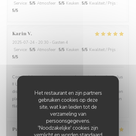
Service
:
5
/5
Atmosfeer
:
5
/5
Keuken
:
5
/5
Kwaliteit / Prijs
:
5
/5
Karin
V
2025-07-24
- 20:30 - Gasten 4
Service
:
5
/5
Atmosfeer
:
5
/5
Keuken
:
5
/5
Kwaliteit / Prijs
:
5
/5
Comme à la maison - juste avec le service (merci) en plus
!! Un endroit paisible, authentique, du vrai service,
discussion possible avec les amis (pas evident ailleurs en
Het restaurant en zijn partners
plein de mois d'aout) mets copieux, beaux, savoureux, un
gebruiken cookies op deze
filet de boeuf tendre (viande de grande qualité)
site, wat kan leiden tot de
verzameling van
persoonsgegevens.
'Noodzakelijke' cookies zijn
Pascal
P
verplicht en worden standaard