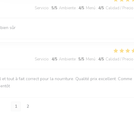
Servicio
:
5
/5
Ambiente
:
4
/5
Menú
:
4
/5
Calidad / Precio
bien sûr
Servicio
:
4
/5
Ambiente
:
5
/5
Menú
:
4
/5
Calidad / Precio
t tout à fait correct pour la nourriture. Qualité prix excellent. Comme
ientôt
1
2