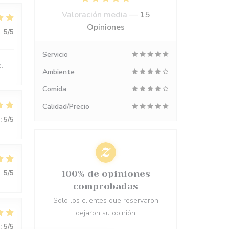
Valoración media —
15
Opiniones
:
5
/5
Servicio
.
Ambiente
Comida
Calidad/Precio
:
5
/5
:
5
/5
100% de opiniones
comprobadas
Solo los clientes que reservaron
dejaron su opinión
:
5
/5