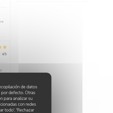
dre
:
4
/5
!!
 recopilación de datos
 por defecto. Otras
n para analizar su
:
5
/5
lacionadas con redes
ar todo', 'Rechazar