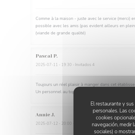
Comme à la maison - juste avec le service (merci) en 
possible avec les amis (pas evident ailleurs en plei
(viande de grande qualité)
Pascal
P
2025-07-11
- 19:30 - Invitados 4
Toujours un réel plaisir à manger dans cet établiss
Un personnel au top !!
El restaurante y sus 
personales. Las co
Annie
J
cookies opcionale
2025-07-12
- 20:00 - Invitados 2
navegación, medir l
sociales) o mostra