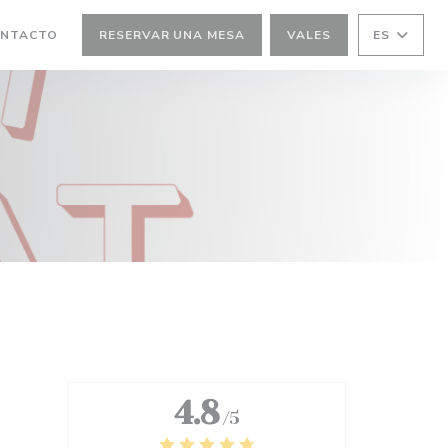
ONTACTO
RESERVAR UNA MESA
VALES
ES
A NUEVA VENTANA))
4.8
/5